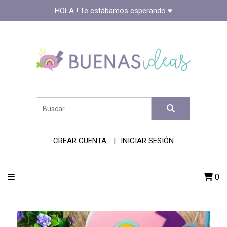
HOLA ! Te estábamos esperando ♥️
CREAR CUENTA
INICIAR SESIÓN
0