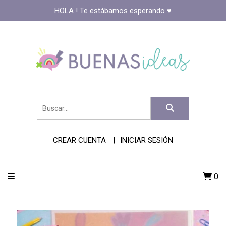
HOLA ! Te estábamos esperando ♥️
CREAR CUENTA
INICIAR SESIÓN
0